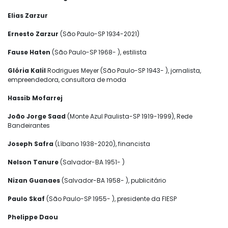
Elias Zarzur
Ernesto Zarzur
(São Paulo-SP 1934-2021)
Fause Haten
(São Paulo-SP 1968- ), estilista
Glória Kalil
Rodrigues Meyer (São Paulo-SP 1943- ), jornalista,
empreendedora, consultora de moda
Hassib Mofarrej
João Jorge Saad
(Monte Azul Paulista-SP 1919-1999), Rede
Bandeirantes
Joseph Safra
(Líbano 1938-2020), financista
Nelson Tanure
(Salvador-BA 1951- )
Nizan Guanaes
(Salvador-BA 1958- ), publicitário
Paulo Skaf
(São Paulo-SP 1955- ), presidente da FIESP
Phelippe Daou