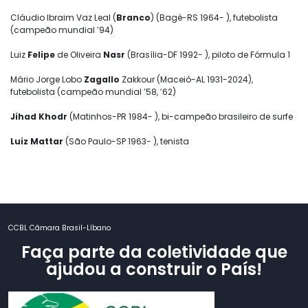
Cláudio Ibraim Vaz Leal (
Branco
) (Bagé-RS 1964- ), futebolista
(campeão mundial ’94)
Luiz
Felipe
de Oliveira
Nasr
(Brasília-DF 1992- ), piloto de Fórmula 1
Mário Jorge Lobo
Zagallo
Zakkour (Maceió-AL 1931-2024),
futebolista (campeão mundial ’58, ’62)
Jihad Khodr
(Matinhos-PR 1984- ), bi-campeão brasileiro de surfe
Luiz Mattar
(São Paulo-SP 1963- ), tenista
CCBL Câmara Brasil-Líbano
Faça parte da coletividade que
ajudou a construir o País!