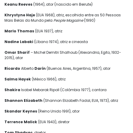
Keanu Reeves
(1964), ator (nascido em Beirute)
Khrystyne Haje
(EUA 1968), atriz, escolhida entre as 50 Pessoas
Mais Belas do Mundo pela
People Magazine
(1990)
Marlo Thomas
(EUA 1937), atriz
Nadine Labaki
(Líbano 1974), atriz e cineasta
Omar Sharif
– Michel Demitri Shalhoub (Alexandria, Egito, 1932-
2015), ator
Ricardo
Alberto
Darín
(Buenos Aires, Argentina, 1957), ator
Salma Hayek
(México 1966), atriz
Shakira
Isabel Mebarak Ripoll (Colômbia 1977), cantora
Shannon Elizabeth
(Shannon Elizabeth Fadal, EUA, 1973), atriz
Skandar Keynes
(Reino Unido 1991), ator
Terrence Malick
(EUA 1943), diretor
Tom Shadyac
, diretor