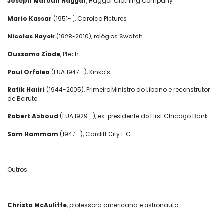
Joseph Maroun Haggar
, Haggar Clothing Company
Mario Kassar
(1951- ), Carolco Pictures
Nicolas Hayek
(1928-2010), relógios Swatch
Oussama Ziade
, Ptech
Paul Orfalea
(EUA 1947- ), Kinko’s
Rafik Hariri
(1944-2005), Primeiro Ministro do Líbano e reconstrutor
de Beirute
Robert Abboud
(EUA 1929- ), ex-presidente do First Chicago Bank
Sam Hammam
(1947- ), Cardiff City F.C.
Outros
Christa McAuliffe
, professora americana e astronauta