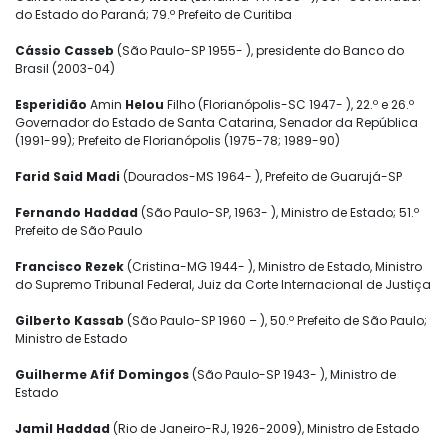
do Estado do Paraná; 79.º Prefeito de Curitiba
Cássio Casseb
(São Paulo-SP 1955- ), presidente do Banco do
Brasil (2003-04)
Esperidião
Amin
Helou
Filho (Florianópolis-SC 1947- ), 22.º e 26.º
Governador do Estado de Santa Catarina, Senador da República
(1991-99); Prefeito de Florianópolis (1975-78; 1989-90)
Farid Said Madi
(Dourados-MS 1964- ), Prefeito de Guarujá-SP
Fernando Haddad
(São Paulo-SP, 1963- ), Ministro de Estado; 51.º
Prefeito de São Paulo
Francisco Rezek
(Cristina-MG 1944- ), Ministro de Estado, Ministro
do Supremo Tribunal Federal, Juiz da Corte Internacional de Justiça
Gilberto Kassab
(São Paulo-SP 1960 – ), 50.º Prefeito de São Paulo;
Ministro de Estado
Guilherme Afif Domingos
(São Paulo-SP 1943- ), Ministro de
Estado
Jamil Haddad
(Rio de Janeiro-RJ, 1926-2009), Ministro de Estado