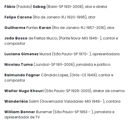
Fábio
(Fadolo)
Sabag
(Bariri-SP 1931-2008), ator e diretor
Felipe Carone
(Rio de Janeiro-RJ 1920-1995), ator
Guilherme
Pontes
Karan
(Rio de Janeiro-RJ 1957-2016), ator
João Bosco
de Freitas Mucci, (Ponte Nova-MG 1946- ), cantor e
compositor
Luciana Gimenez
Murad (São Paulo-SP 1970- ), apresentadora
Nicolau Tuma
(Jundiaí-SP 1911-2006), jornalista e político
Raimundo Fagner
Cândido Lopes, (Orós-CE 1949), cantor e
compositor
Walter Hugo Khouri
(São Paulo-SP 1929-2003), diretor de cinema
Wanderléia
Salim (Governador Valadares-MG 1946- ), cantora
William Bonner
Bunemer (São Paulo-SP 1963 – ), jornalista e
apresentador de TV