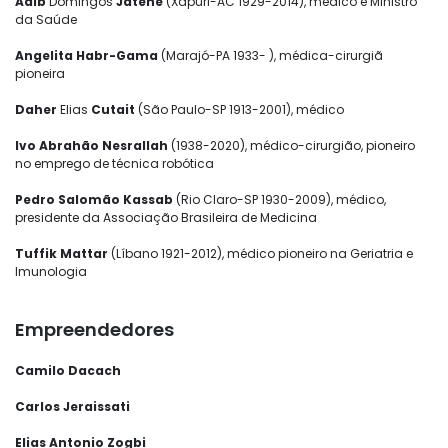
Adib
Domingos
Jatene
(Xapuri-AC 1929-2014), médico e Ministro
da Saúde
Angelita Habr-Gama
(Marajó-PA 1933- ), médica-cirurgiã
pioneira
Daher
Elias
Cutait
(São Paulo-SP 1913-2001), médico
Ivo Abrahão Nesrallah
(1938-2020), médico-cirurgião, pioneiro
no emprego de técnica robótica
Pedro Salomão Kassab
(Rio Claro-SP 1930-2009), médico,
presidente da Associação Brasileira de Medicina
Tuffik Mattar
(Líbano 1921-2012), médico pioneiro na Geriatria e
Imunologia
Empreendedores
Camilo Dacach
Carlos Jeraissati
Elias Antonio Zogbi