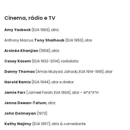
Cinema, rádio e TV
Amy Yasbeck
(EUA 1963), atriz
Anthony Marcus
Tony Shalhoub
(EUA 1953), ator
Arsinée Khanjian
(1958), atriz
Casey Kasem
(EUA 1932-2014), radialista
Danny Thomas
(Amos Muzyad Jahoob, EUA 1914-1991), ator
Harold Ramis
(EUA 1944), ator e diretor
Jamie Farr
(Jameel Farah, EUA 1934), ator –
M*A*S*H
Jenna Dewan-Tatum
, atriz
John Dolmayan
(1973)
Kathy Najimy
(EUA 1957), atriz & comediante