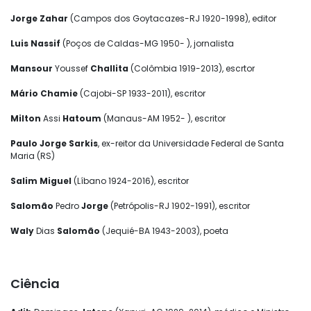
Jorge Zahar
(Campos dos Goytacazes-RJ 1920-1998), editor
Luis Nassif
(Poços de Caldas-MG 1950- ), jornalista
Mansour
Youssef
Challita
(Colômbia 1919-2013), escrtor
Mário Chamie
(Cajobi-SP 1933-2011), escritor
Milton
Assi
Hatoum
(Manaus-AM 1952- ), escritor
Paulo Jorge Sarkis
, ex-reitor da Universidade Federal de Santa
Maria (RS)
Salim Miguel
(Líbano 1924-2016), escritor
Salomão
Pedro
Jorge
(Petrópolis-RJ 1902-1991), escritor
Waly
Dias
Salomão
(Jequié-BA 1943-2003), poeta
Ciência