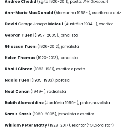
Andree Chedid
(Egito 1920-2011), poeta;
Prix Goncourt
Ann-Marie MacDonald
(Alemanha 1958- ), escritora e atriz
David
George Joseph
Malouf
(Austrália 1934- ), escritor
Gebran Tueni
(1957-2005), jornalista
Ghassan Tueni
(1926-2012), jornalista
Helen Thomas
(1920-2013), jornalista
Khalil Gibran
(1883-1931), escritor e poeta
Nadia Tueni
(1935-1983), poetisa
Neal Conan
(1949- ), radialista
Rabih Alameddine
(Jordânia 1959- ), pintor, novelista
Samir Kassir
(1960-2005), jornalista e escritor
William Peter Blatty
(1928-2017), escritor (“O Exorcista”)