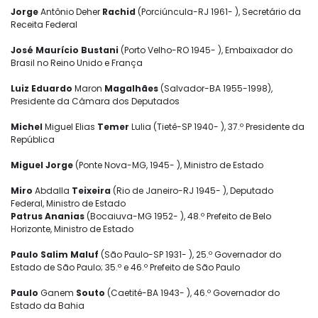
Jorge
Antônio Deher
Rachid
(Porciúncula-RJ 1961- ), Secretário da
Receita Federal
José Maurício Bustani
(Porto Velho-RO 1945- ), Embaixador do
Brasil no Reino Unido e França
Luiz Eduardo
Maron
Magalhães
(Salvador-BA 1955-1998),
Presidente da Câmara dos Deputados
Michel
Miguel Elias
Temer
Lulia (Tietê-SP 1940- ), 37.º Presidente da
República
Miguel Jorge
(Ponte Nova-MG, 1945- ), Ministro de Estado
Miro
Abdalla
Teixeira
(Rio de Janeiro-RJ 1945- ), Deputado
Federal, Ministro de Estado
Patrus Ananias
(Bocaiuva-MG 1952- ), 48.º Prefeito de Belo
Horizonte, Ministro de Estado
Paulo Salim Maluf
(São Paulo-SP 1931- ), 25.º Governador do
Estado de São Paulo; 35.º e 46.º Prefeito de São Paulo
Paulo
Ganem
Souto
(Caetité-BA 1943- ), 46.º Governador do
Estado da Bahia