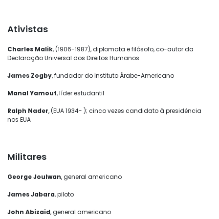
Ativistas
Charles Malik
, (1906-1987), diplomata e filósofo, co-autor da
Declaração Universal dos Direitos Humanos
James Zogby
, fundador do Instituto Árabe-Americano
Manal Yamout
, líder estudantil
Ralph Nader
, (EUA 1934- ); cinco vezes candidato à presidência
nos EUA
Militares
George Joulwan
, general americano
James Jabara
, piloto
John Abizaid
, general americano