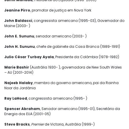
Jeanine Pirro
, promotor de justiça em Nova York
John Baldacci
, congressista americano (1995-03), Governador do
Maine (2003- )
John E. Sununu
, senador americano (2003- )
John H. Sununu
, chefe de gabinete da Casa Branca (1989-1991)
Julio César Turbay Ayala
, Presidente da Colômbia (1978-1982)
Marie Bashir
(Austrália 1930- ), governadora de New South Wales
– AU (2001-2014)
Najeeb Halaby
, membro do governo americano, pai da Rainha
Noor da Jordânia
Ray LaHood
, congressista americano (1995- )
Spencer Abraham
, Senador americano (1995-01), Secretário da
Energia dos EUA (2001-05)
Steve Bracks
,
Premier
de Victoria, Austrália (1999-)