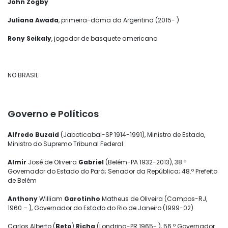
John Zogby
Juliana Awada
, primeira-dama da Argentina (2015- )
Rony Seikaly
, jogador de basquete americano
NO BRASIL:
Governo e Políticos
Alfredo Buzaid
(Jaboticabal-SP 1914-1991), Ministro de Estado,
Ministro do Supremo Tribunal Federal
Almir
José de Oliveira
Gabriel
(Belém-PA 1932-2013), 38.º
Governador do Estado do Pará; Senador da República; 48.º Prefeito
de Belém
Anthony
William
Garotinho
Matheus de Oliveira (Campos-RJ,
1960 – ), Governador do Estado do Rio de Janeiro (1999-02)
Carlos Alberto (
Beto
)
Richa
(Londrina-PR 1965- ), 56.º Governador