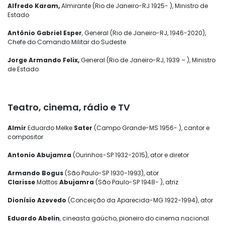
Alfredo Karam,
Almirante (Rio de Janeiro-RJ 1925- ), Ministro de
Estado
Antônio Gabriel Esper
, General (Rio de Janeiro-RJ, 1946-2020),
Chefe do Comando Militar do Sudeste
Jorge Armando Felix,
General (Rio de Janeiro-RJ, 1939 – ), Ministro
de Estado
Teatro, cinema, rádio e TV
Almir
Eduardo Melke
Sater
(Campo Grande-MS 1956- ), cantor e
compositor
Antonio Abujamra
(Ourinhos-SP 1932-2015), ator e diretor
Armando Bogus
(São Paulo-SP 1930-1993), ator
Clarisse
Mattos
Abujamra
(São Paulo-SP 1948- ), atriz
Dionísio Azevedo
(Conceição da Aparecida-MG 1922-1994), ator
Eduardo Abelin
, cineasta gaúcho, pioneiro do cinema nacional