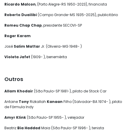
Ricardo Malcon
, (Porto Alegre-RS 1950-2023), financista
Roberto Duailibi
(Campo Grande-MS 1935-2025), publicitário
Romeu Chap Chap
, presidente SECOVI-SP
Roger Karam
José
Salim Mattar
Jr. (Oliveira-MG 1948- )
Violeta Jafet
(1909- ), benemérita
Outros
Allam
Khodair
(São Paulo-SP 1981-), piloto de Stock Car
Antoine
Tony
Rizkallah
Kanaan
Filho (Salvador-BA 1974- ), piloto
de Fórmula Indy
Amyr Klink
(São Paulo-SP 1955- ), velejador
Beatriz
Bia Haddad
Maia (São Paulo-SP 1996- ), tenista