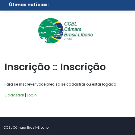
Skip
Útimas notícias:
to
content
Um novo centro de eventos
para São Paulo
Inscrição :: Inscrição
Para se inscrever você precisa se cadastrar ou estar logado
Cadastrar
|
Login
CCBL Câmara Brasil-Líbano