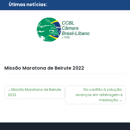
Skip
Útimas notícias:
to
content
Um novo centro de eventos
para São Paulo
Missão Maratona de Beirute 2022
Navegação
Missão Maratona de Beirute
Do conflito à solução:
2022
avanços em arbitragem e
de
mediação
Post