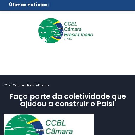
Skip
Útimas notícias:
to
content
Um novo centro de eventos
para São Paulo
CCBL Câmara Brasil-Líbano
Faça parte da coletividade que
ajudou a construir o País!