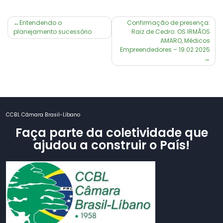
Navegação
Entendendo o
Confirmação de presença:
planejamento sucessório
Raiz de Cedro: OS IRMÃOS
de
AMARO, Médicos
Post
Empreendedores – 19.02.2025
CCBL Câmara Brasil-Líbano
Faça parte da coletividade que
ajudou a construir o País!