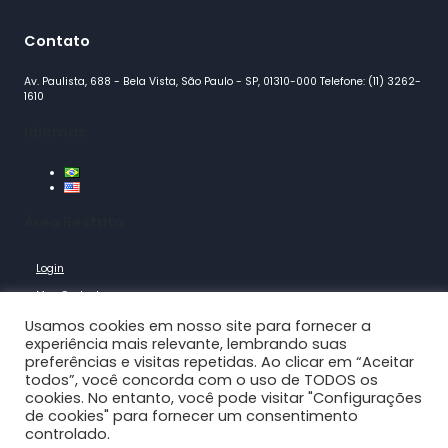
Contato
Av. Paulista, 688 - Bela Vista, São Paulo - SP, 01310-000 Telefone: (11) 3262-
1610
Idiomas
Área Restrita
Login
Meu Cadastro
Logout
Usamos cookies em nosso site para fornecer a
experiência mais relevante, lembrando suas
preferências e visitas repetidas. Ao clicar em “Aceitar
Links Rápidos
todos”, você concorda com o uso de TODOS os
cookies. No entanto, você pode visitar "Configurações
Notícias
de cookies" para fornecer um consentimento
controlado.
Agenda