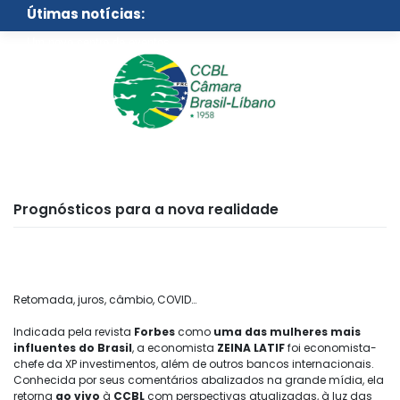
Skip
Útimas notícias:
to
content
Um novo centro de eventos
para São Paulo
Prognósticos para a nova realidade
Retomada, juros, câmbio, COVID…
Indicada pela revista
Forbes
como
uma das mulheres mais
influentes do Brasil
, a economista
ZEINA LATIF
foi economista-
chefe da XP investimentos, além de outros bancos internacionais.
Conhecida por seus comentários abalizados na grande mídia, ela
retorna
ao vivo
à
CCBL
com perspectivas atualizadas, à luz das