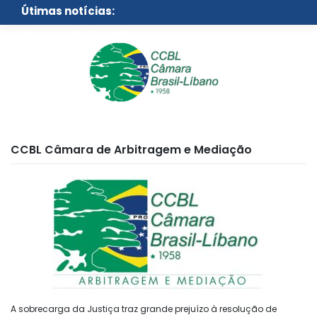
Skip
Útimas notícias:
to
content
Um novo centro de eventos
para São Paulo
CCBL Câmara de Arbitragem e Mediação
A sobrecarga da Justiça traz grande prejuízo à resolução de