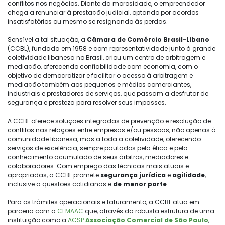
conflitos nos negócios. Diante da morosidade, o empreendedor
chega a renunciar à prestação judicial, optando por acordos
insatisfatórios ou mesmo se resignando às perdas.
Sensível a tal situação, a
Câmara de Com
ércio Brasil-Líbano
(CCBL), fundada em 1958 e com representatividade junto à grande
coletividade libanesa no Brasil, criou um centro de arbitragem e
mediação, oferecendo confiabilidade com economia, com o
objetivo de democratizar e facilitar o acesso à arbitragem e
mediação também aos pequenos e médios comerciantes,
industriais e prestadores de serviços, que passam a desfrutar de
segurança e presteza para resolver seus impasses.
A CCBL oferece soluções integradas de prevenção e resolução de
conflitos nas relações entre empresas e/ou pessoas, não apenas à
comunidade libanesa, mas a toda a coletividade, oferecendo
serviços de excelência, sempre pautados pela ética e pelo
conhecimento acumulado de seus árbitros, mediadores e
colaboradores. Com emprego das técnicas mais atuais e
apropriadas, a CCBL promete
segurança jurídica
e
agilidade
,
inclusive a questões cotidianas e
de menor porte
.
Para os trâmites operacionais e faturamento, a CCBL atua em
parceria com a
CEMAAC
que, através da robusta estrutura de uma
instituição como a
ACSP
Associação Comercial de São Paulo
,