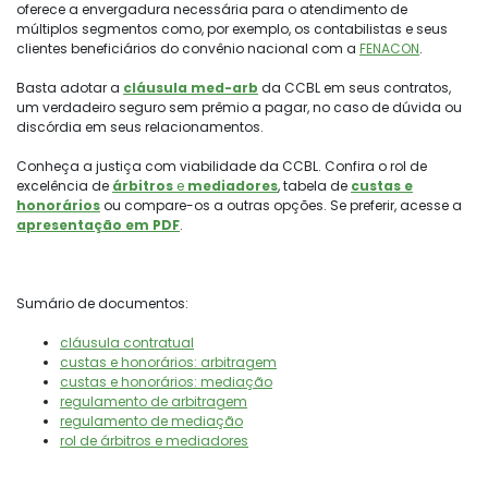
oferece a envergadura necessária para o atendimento de
múltiplos segmentos como, por exemplo, os contabilistas e seus
clientes beneficiários do convênio nacional com a
FENACON
.
Basta adotar a
cláusula med-arb
da CCBL em seus contratos,
um verdadeiro seguro sem prêmio a pagar, no caso de dúvida ou
discórdia em seus relacionamentos.
Conheça a justiça com viabilidade da CCBL. Confira o rol de
excelência de
árbitros
e
mediadores
, tabela de
custas e
honorários
ou compare-os a outras opções. Se preferir, acesse a
apresentação em PDF
.
Sumário de documentos:
cláusula contratual
custas e honorários: arbitragem
custas e honorários: mediação
regulamento de arbitragem
regulamento de mediação
rol de árbitros e mediadores