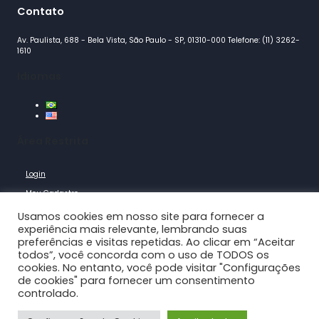
Contato
Av. Paulista, 688 - Bela Vista, São Paulo - SP, 01310-000 Telefone: (11) 3262-
1610
Idiomas
Área Restrita
Login
Meu Cadastro
Logout
Usamos cookies em nosso site para fornecer a
experiência mais relevante, lembrando suas
Links Rápidos
preferências e visitas repetidas. Ao clicar em “Aceitar
todos”, você concorda com o uso de TODOS os
cookies. No entanto, você pode visitar "Configurações
Notícias
de cookies" para fornecer um consentimento
controlado.
Agenda