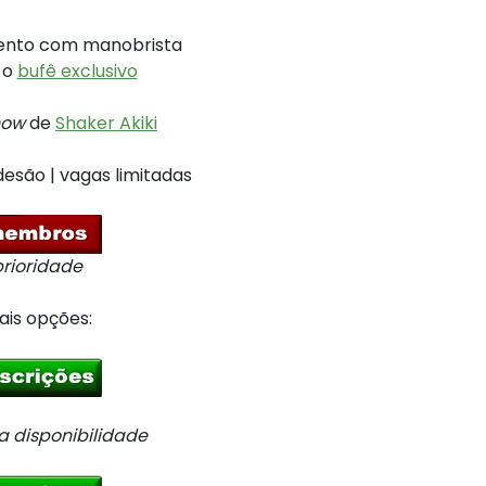
ento com manobrista
 o
bufê exclusivo
how
de
Shaker Akiki
esão | vagas limitadas
prioridade
is opções:
 a disponibilidade