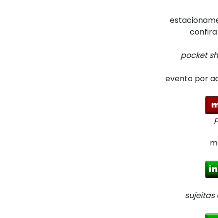
estacionam
confira
pocket s
evento por ad
ma
sujeitas