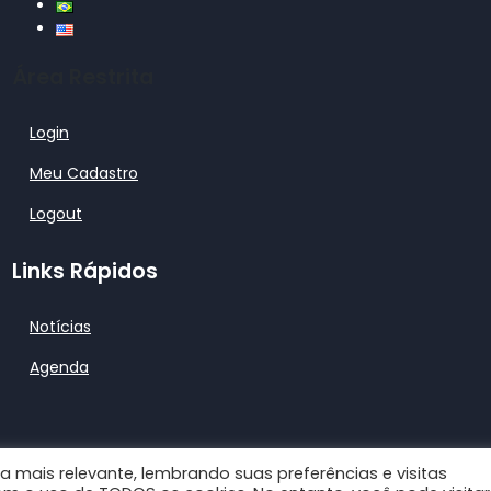
Área Restrita
Login
Meu Cadastro
Logout
Links Rápidos
Notícias
Agenda
a mais relevante, lembrando suas preferências e visitas
trap Wordpress Theme