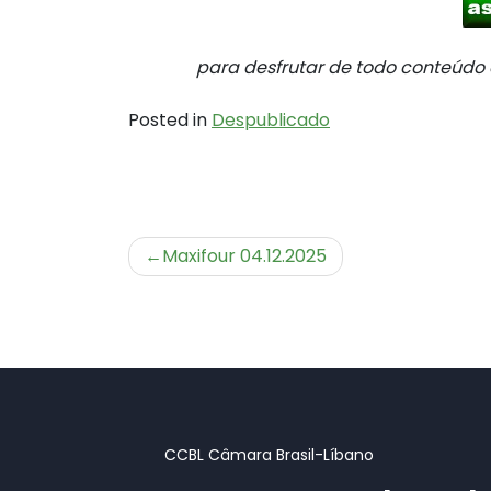
para desfrutar de todo conteúd
Posted in
Despublicado
Navegação
Maxifour 04.12.2025
de
Post
CCBL Câmara Brasil-Líbano