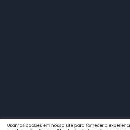
Usamos cookies em nosso site para fornecer a experiênci
© 2026
CCBL Câmara Brasil-Líbano
|
Boots