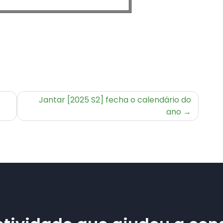
Jantar [2025 S2] fecha o calendário do
ano