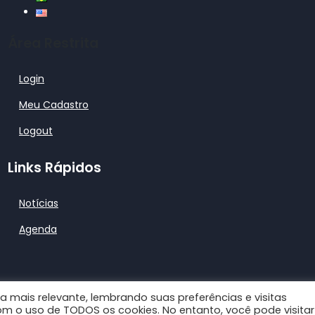
Área Restrita
Login
Meu Cadastro
Logout
Links Rápidos
Notícias
Agenda
a mais relevante, lembrando suas preferências e visitas
trap Wordpress Theme
com o uso de TODOS os cookies. No entanto, você pode visitar