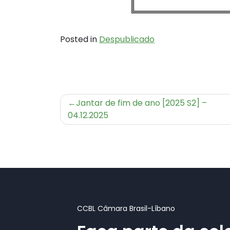
Posted in
Despublicado
Navegação
Jantar de fim de ano [2025 S2] –
de
04.12.2025
Post
CCBL Câmara Brasil-Líbano