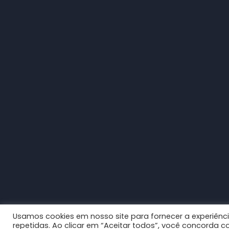
Usamos cookies em nosso site para fornecer a experiênci
© 2026
CCBL Câmara Brasil-Líbano
|
Boots
repetidas. Ao clicar em “Aceitar todos”, você concorda 